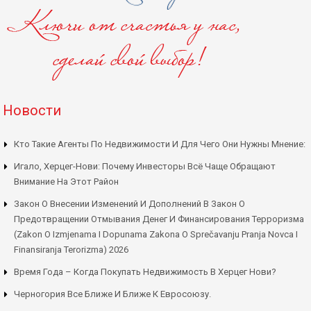
Новости
Кто Такие Агенты По Недвижимости И Для Чего Они Нужны Мнение:
Игало, Херцег-Нови: Почему Инвесторы Всё Чаще Обращают
Внимание На Этот Район
Закон О Внесении Изменений И Дополнений В Закон О
Предотвращении Отмывания Денег И Финансирования Терроризма
(Zakon O Izmjenama I Dopunama Zakona O Sprečavanju Pranja Novca I
Finansiranja Terorizma) 2026
Время Года – Когда Покупать Недвижимость В Херцег Нови?
Черногория Все Ближе И Ближе К Евросоюзу.