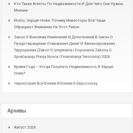
Кто Такие Агенты По Недвижимости И Для Чего Они Нужны
Мнение:
Игало, Херцег-Нови: Почему Инвесторы Всё Чаще
Обращают Внимание На Этот Район
Закон О Внесении Изменений И Дополнений В Закон О
Предотвращении Отмывания Денег И Финансирования
Терроризма (Zakon O Izmjenama I Dopunama Zakona O
Sprečavanju Pranja Novca I Finansiranja Terorizma) 2026
Время Года – Когда Покупать Недвижимость В Херцег
Нови?
Черногория Все Ближе И Ближе К Евросоюзу.
Архивы
Август 2026