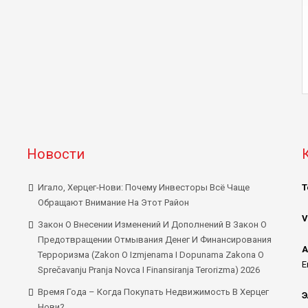
Новости
Игало, Херцег-Нови: Почему Инвесторы Всё Чаще
Т
Обращают Внимание На Этот Район
V
Закон О Внесении Изменений И Дополнений В Закон О
Предотвращении Отмывания Денег И Финансирования
А
Терроризма (Zakon O Izmjenama I Dopunama Zakona O
E
Sprečavanju Pranja Novca I Finansiranja Terorizma) 2026
Время Года – Когда Покупать Недвижимость В Херцег
Э
Нови?