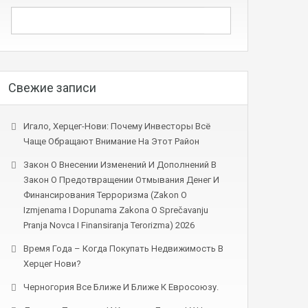
Свежие записи
Игало, Херцег-Нови: Почему Инвесторы Всё
Чаще Обращают Внимание На Этот Район
Закон О Внесении Изменений И Дополнений В
Закон О Предотвращении Отмывания Денег И
Финансирования Терроризма (Zakon O
Izmjenama I Dopunama Zakona O Sprečavanju
Pranja Novca I Finansiranja Terorizma) 2026
Время Года – Когда Покупать Недвижимость В
Херцег Нови?
Черногория Все Ближе И Ближе К Евросоюзу.