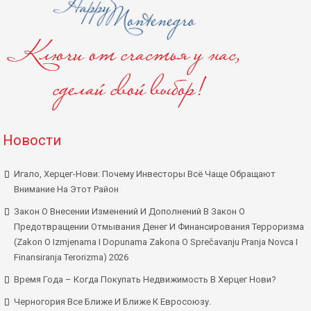
Новости
Игало, Херцег-Нови: Почему Инвесторы Всё Чаще Обращают
Внимание На Этот Район
Закон О Внесении Изменений И Дополнений В Закон О
Предотвращении Отмывания Денег И Финансирования Терроризма
(Zakon O Izmjenama I Dopunama Zakona O Sprečavanju Pranja Novca I
Finansiranja Terorizma) 2026
Время Года – Когда Покупать Недвижимость В Херцег Нови?
Черногория Все Ближе И Ближе К Евросоюзу.