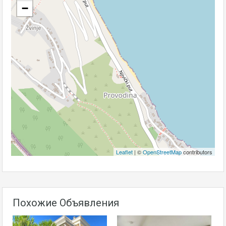
−
Leaflet
| ©
OpenStreetMap
contributors
Похожие Объявления