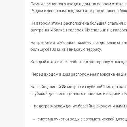
Помимо основного входа в дом, на первом этаже е
Рядом с основным входом в дом расположено боко
На втором этаже расположена большая спальня с 
внутренний балкон-галерея. Из спальни и с галере
На третьем этаже расположены 2 отдельные спаль
большую(100 м. кв.) видовую террасу.
Каждый этаж имеет собственную террасу с выходо
Перед входом в дом расположена парковка на 2 ав
Бассейн длиной 25 метров и глубиной 2 метра рас
глубокой для полноценного плавания и ныряния. 
– подогрев/охлаждение бассейна экономичными 
система очистки воды с автоматической доза