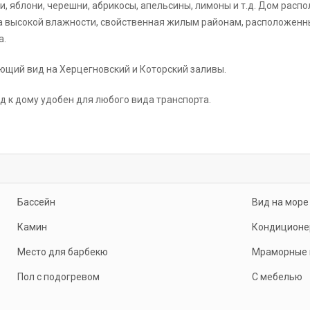
, яблони, черешни, абрикосы, апельсины, лимоны и т.д. Дом расп
ма высокой влажности, свойственная жилым районам, расположенн
а.
ающий вид на Херцегновский и Которский заливы.
д к дому удобен для любого вида транспорта.
Бассейн
Вид на море
Камин
Кондиционе
Место для барбекю
Мраморные 
Пол с подогревом
С мебелью