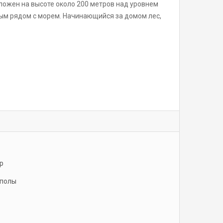
оложен на высоте около 200 метров над уровнем
ым рядом с морем. Начинающийся за домом лес,
р
полы