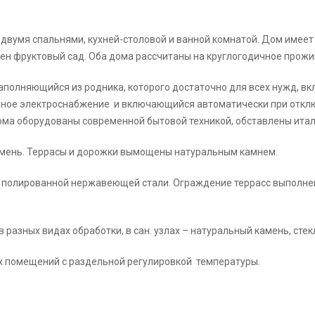
 двумя спальнями, кухней-столовой и ванной комнатой. Дом имеет
ен фруктовый сад. Оба дома рассчитаны на круглогодичное прожи
аполняющийся из родника, которого достаточно для всех нужд, вк
йное электроснабжение и включающийся автоматически при откл
 дома оборудованы современной бытовой техникой, обставлены ита
амень. Террасы и дорожки вымощены натуральным камнем.
из полированной нержавеющей стали. Ограждение террасс выполн
 разных видах обработки, в сан. узлах – натуральный камень, стек
х помещений с раздельной регулировкой температуры.