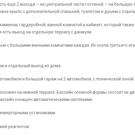
сть ещё 2 выхода — из центральной части гостиной — на большую те
вое крыло с дополнительной спальней, туалетом и душем с отдел
камином, гардеробной, ванной комнатой и кабинет, который также
и есть выход на отдельную террасу с джакузи.
ни с большими ванными комнатами каждая. Из холла третьего этаж
м и отдельный выход из дома.
томобиля и большой гараж на 2 автомобиля, с технической зоной.
положен на нижней террасе. Бассейн сложной формы состоит из дву
Бассейн оснащён автоматическими системами:
инверторными установками
цией реагентов