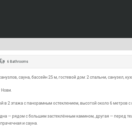
6 Bathrooms
анузлов, сауна, бассейн 25 м, гостевой дом: 2 спальни, санузел, к
 Нови.
 в 2 этажа с панорамным остеклением, высотой около 6 метров с 
 одна — рядом с большим застеклённым камином, другая — перед т
 прачечная и сауна.