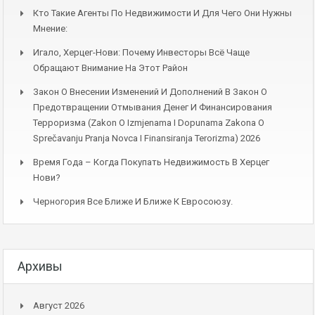
Кто Такие Агенты По Недвижимости И Для Чего Они Нужны
Мнение:
Игало, Херцег-Нови: Почему Инвесторы Всё Чаще
Обращают Внимание На Этот Район
Закон О Внесении Изменений И Дополнений В Закон О
Предотвращении Отмывания Денег И Финансирования
Терроризма (Zakon O Izmjenama I Dopunama Zakona O
Sprečavanju Pranja Novca I Finansiranja Terorizma) 2026
Время Года – Когда Покупать Недвижимость В Херцег
Нови?
Черногория Все Ближе И Ближе К Евросоюзу.
Архивы
Август 2026