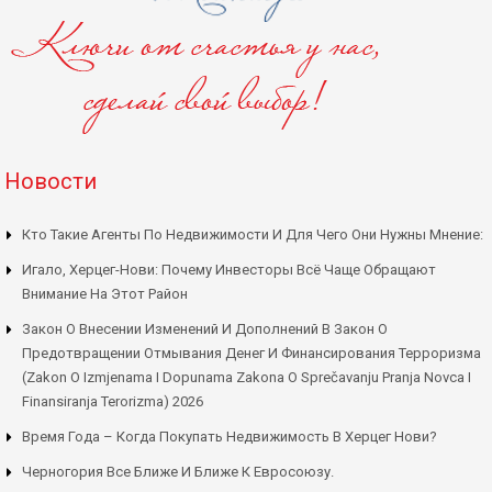
Новости
Кто Такие Агенты По Недвижимости И Для Чего Они Нужны Мнение:
Игало, Херцег-Нови: Почему Инвесторы Всё Чаще Обращают
Внимание На Этот Район
Закон О Внесении Изменений И Дополнений В Закон О
Предотвращении Отмывания Денег И Финансирования Терроризма
(Zakon O Izmjenama I Dopunama Zakona O Sprečavanju Pranja Novca I
Finansiranja Terorizma) 2026
Время Года – Когда Покупать Недвижимость В Херцег Нови?
Черногория Все Ближе И Ближе К Евросоюзу.