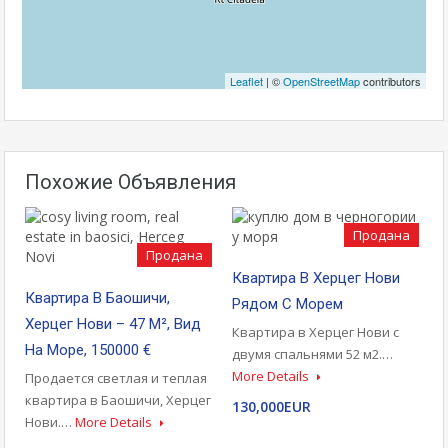
Leaflet
| ©
OpenStreetMap
contributors
Похожие Объявления
Продана
Продана
Квартира В Херцег Нови
Квартира В Баошичи,
Рядом С Морем
Херцег Нови – 47 М², Вид
Квартира в Херцег Нови с
На Море, 150000 €
двумя спальнями 52 м2.…
More Details
Продается светлая и теплая
квартира в Баошичи, Херцег
130,000EUR
Нови.…
More Details