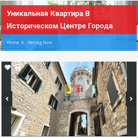
Уникальная Квартира В
Историческом Центре Города
Home
Herceg Novi