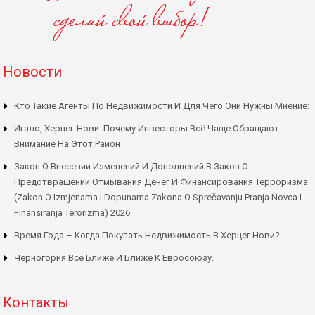
Новости
Кто Такие Агенты По Недвижимости И Для Чего Они Нужны Мнение:
Игало, Херцег-Нови: Почему Инвесторы Всё Чаще Обращают
Внимание На Этот Район
Закон О Внесении Изменений И Дополнений В Закон О
Предотвращении Отмывания Денег И Финансирования Терроризма
(Zakon O Izmjenama I Dopunama Zakona O Sprečavanju Pranja Novca I
Finansiranja Terorizma) 2026
Время Года – Когда Покупать Недвижимость В Херцег Нови?
Черногория Все Ближе И Ближе К Евросоюзу.
Контакты