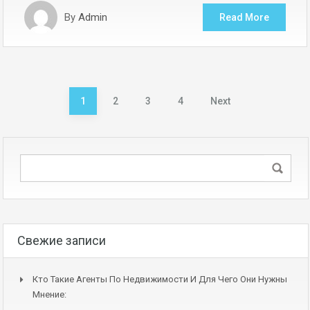
By
Admin
Read More
Пагинация
1
2
3
4
Next
записей
Свежие записи
Кто Такие Агенты По Недвижимости И Для Чего Они Нужны
Мнение: