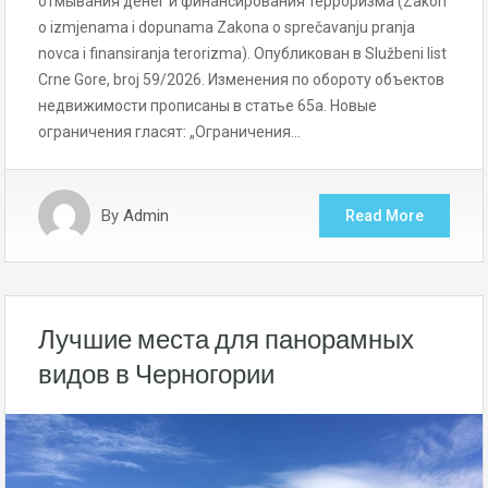
отмывания денег и финансирования терроризма (Zakon
o izmjenama i dopunama Zakona o sprečavanju pranja
novca i finansiranja terorizma). Опубликован в Službeni list
Crne Gore, broj 59/2026. Изменения по обороту объектов
недвижимости прописаны в статье 65а. Новые
ограничения гласят: „Ограничения…
By
Admin
Read More
Лучшие места для панорамных
видов в Черногории